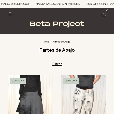
S $150000
HASTA 12 CUOTAS SIN INTERES
20% OFF CON TRANSFERENC
0
Inicio
.
Partes de Abajo
Partes de Abajo
Filtrar
20
%
OFF
20
%
OFF