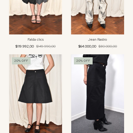
Jean Rastro
Falda clics
$64.000,00
$80.000,00
$119.992,00
$149.990,00
20
%
OFF
20
%
OFF